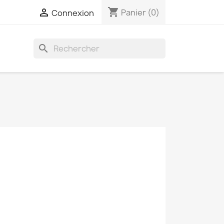
shopping_cart

Panier
(0)
Connexion
search